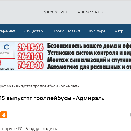
1 $ = 70.75 RUB
1 € = 78.55 RUB
риминал
Общество
Происшествия
Культура
Авто
рут № 15 выпустят троллейбусы «Адмирал»
15 выпустят троллейбусы «Адмирал»
аршруте № 15 будут ходить