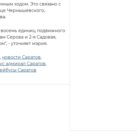
мным ходом. Это связано с
ице Чернышевского,
ва.
 восемь единиц подвижного
ам Серова и 2-я Садовая,
", - уточняет мэрия.
,
новости Саратов
,
ус адмирал Саратов
,
ейбусы Саратов