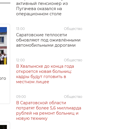
активный пенсионер из
Пугачева оказался на
операционном столе
13:00
Общество
Саратовские теплосети
обновляют под оживлёнными
автомобильными дорогами
12:00
Общество
В Хвалынске до конца года
откроется новая больниц:
кадры будут готовить в
ого
местном лицее
09:00
Общество
В Саратовской области
потратят более 5,6 миллиарда
рублей на ремонт больниц и
новую технику