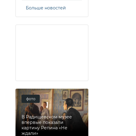
Больше новостей
фото
В Радищевском музее
впервые показали
картину Репина «Не
ждали»