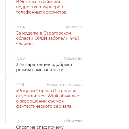
В Энгельсе поймали
подростков-курьеров
телефонных аферистов
16:04
Здоровье
За неделю в Саратовской
области ОРВИ заболели 4481
человек
15:00
Общество
32% саратовцев одобряют
режим самозанятости
14:01
Новости партнеров
«Рыцари Сорока Островов»
опустили меч: Wink объявляет
о завершении съемок
фантастического сериала
13:16
Общество
Спорт не спас: почему