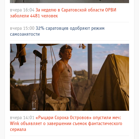
вчера 16:04
За неделю в Саратовской области ОРВИ
заболели 4481 человек
вчера 15:00
32% саратовцев одобряют режим
самозанятости
вчера 14:01
«Рыцари Сорока Островов» опустили меч:
Wink объявляет о завершении съемок фантастического
сериала