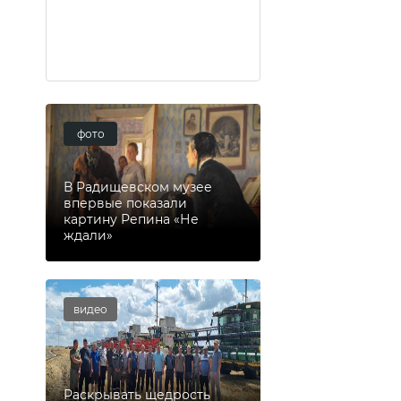
фото
В Радищевском музее
впервые показали
картину Репина «Не
ждали»
видео
Раскрывать щедрость