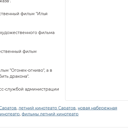
аза".
ественный фильм "Илья
аз художественного фильма
жественный фильм
ильм "Огонек-огниво", а в
бить дракона".
сс-службой администрации
Саратов
,
летний кинотеатр Саратов
,
новая набережная
кинотеатр
,
фильмы летний кинотеатр