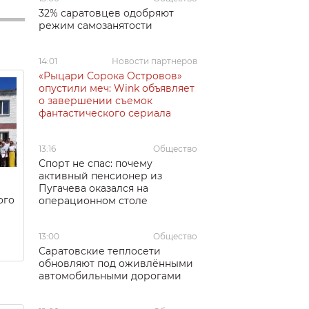
32% саратовцев одобряют
режим самозанятости
14:01
Новости партнеров
«Рыцари Сорока Островов»
опустили меч: Wink объявляет
о завершении съемок
фантастического сериала
13:16
Общество
Спорт не спас: почему
активный пенсионер из
Пугачева оказался на
ого
операционном столе
13:00
Общество
Саратовские теплосети
обновляют под оживлёнными
автомобильными дорогами