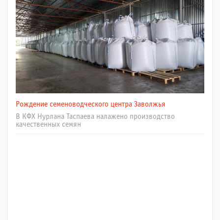
Рождение семеноводческого центра Заволжья
В КФХ Нурлана Таспаева налажено производство
качественных семян