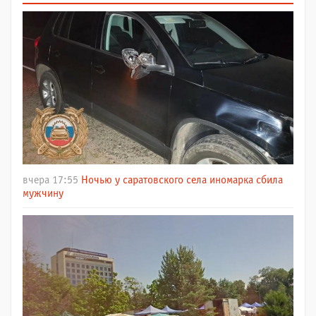
вчера 17:55
Ночью у саратовского села иномарка сбила
мужчину