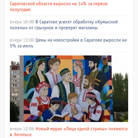
Саратовской области выросло на 14% за первое
полугодие
вчера 16:00
В Саратове усилят обработку «Кумысной
поляны» от грызунов и проверят магазины
вчера 13:00
Цены на новостройки в Саратове выросли на
5% за июль
вчера 12:06
Новый мурал «Лица одной страны» появился
в Энгельсе