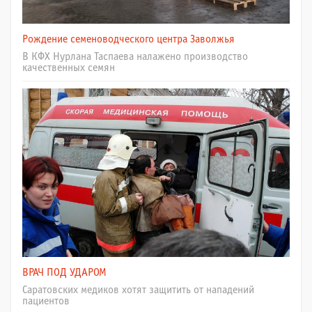
Рождение семеноводческого центра Заволжья
В КФХ Нурлана Таспаева налажено производство
качественных семян
ВРАЧ ПОД УДАРОМ
Саратовских медиков хотят защитить от нападений
пациентов