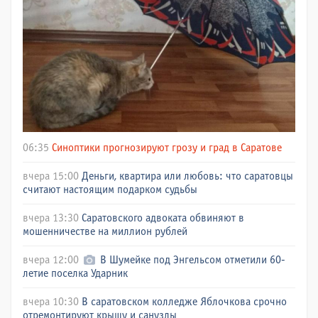
06:35
Синоптики прогнозируют грозу и град в Саратове
вчера 15:00
Деньги, квартира или любовь: что саратовцы
считают настоящим подарком судьбы
вчера 13:30
Саратовского адвоката обвиняют в
мошенничестве на миллион рублей
вчера 12:00
В Шумейке под Энгельсом отметили 60-
летие поселка Ударник
вчера 10:30
В саратовском колледже Яблочкова срочно
отремонтируют крышу и санузлы