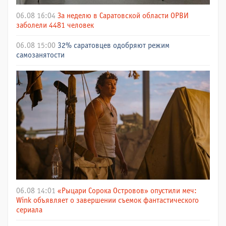
06.08 16:04
За неделю в Саратовской области ОРВИ
заболели 4481 человек
06.08 15:00
32% саратовцев одобряют режим
самозанятости
06.08 14:01
«Рыцари Сорока Островов» опустили меч:
Wink объявляет о завершении съемок фантастического
сериала