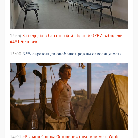
16:04
За неделю в Саратовской области ОРВИ заболели
4481 человек
15:00
32% саратовцев одобряют режим самозанятости
14:01
«Рыцари Сорока Островов» опустили меч: Wink