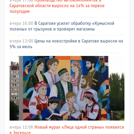
вчера 17:08
Производство автокомпонентов в
Саратовской области выросло на 14% за первое
полугодие
вчера 16:00
В Саратове усилят обработку «Кумысной
поляны» от грызунов и проверят магазины
вчера 13:00
Цены на новостройки в Саратове выросли на
5% за июль
вчера 12:06
Новый мурал «Лица одной страны» появился
в Энгельсе