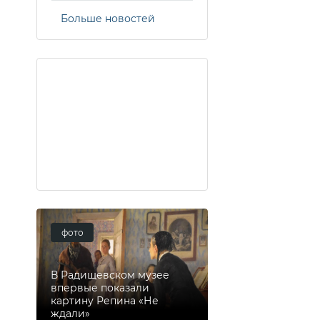
Больше новостей
фото
В Радищевском музее
впервые показали
картину Репина «Не
ждали»