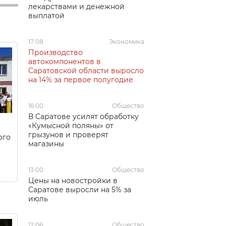
лекарствами и денежной
выплатой
17:08
Экономика
Производство
автокомпонентов в
Саратовской области выросло
на 14% за первое полугодие
16:00
Общество
В Саратове усилят обработку
«Кумысной поляны» от
грызунов и проверят
ого
магазины
13:00
Общество
Цены на новостройки в
Саратове выросли на 5% за
июль
12:06
Общество