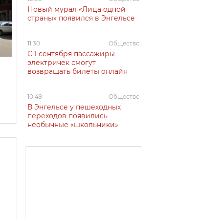
Новый мурал «Лица одной
страны» появился в Энгельсе
11:30
Общество
С 1 сентября пассажиры
электричек смогут
возвращать билеты онлайн
10:49
Общество
В Энгельсе у пешеходных
переходов появились
необычные «школьники»