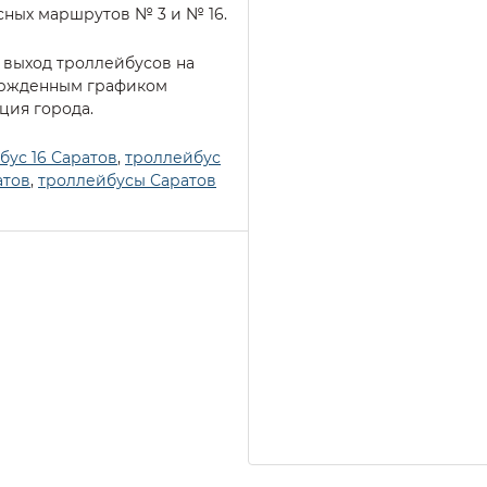
ных маршрутов № 3 и № 16.
 выход троллейбусов на
ержденным графиком
ция города.
бус 16 Саратов
,
троллейбус
атов
,
троллейбусы Саратов