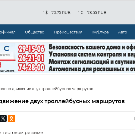
1 $ = 70.75 RUB
1 € = 78.55 RUB
риминал
Общество
Происшествия
Культура
Авто
овлено движение двух троллейбусных маршрутов
 движение двух троллейбусных маршрутов
, в тестовом режиме