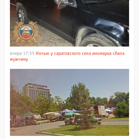
вчера 17:55
Ночью у саратовского села иномарка сбила
мужчину