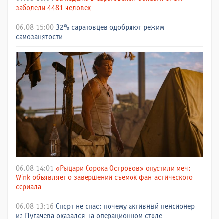
заболели 4481 человек
06.08 15:00
32% саратовцев одобряют режим
самозанятости
06.08 14:01
«Рыцари Сорока Островов» опустили меч:
Wink объявляет о завершении съемок фантастического
сериала
06.08 13:16
Спорт не спас: почему активный пенсионер
из Пугачева оказался на операционном столе