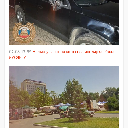
07.08 17:55
Ночью у саратовского села иномарка сбила
мужчину