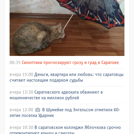
06:35
Синоптики прогнозируют грозу и град в Саратове
вчера 15:00
Деньги, квартира или любовь: что саратовцы
считают настоящим подарком судьбы
вчера 13:30
Саратовского адвоката обвиняют в
мошенничестве на миллион рублей
вчера 12:00
В Шумейке под Энгельсом отметили 60-
летие поселка Ударник
вчера 10:30
В саратовском колледже Яблочкова срочно
отремонтируют крышу и санузлы