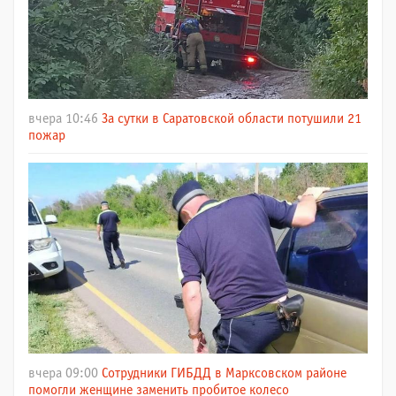
вчера 10:46
За сутки в Саратовской области потушили 21
пожар
вчера 09:00
Сотрудники ГИБДД в Марксовском районе
помогли женщине заменить пробитое колесо