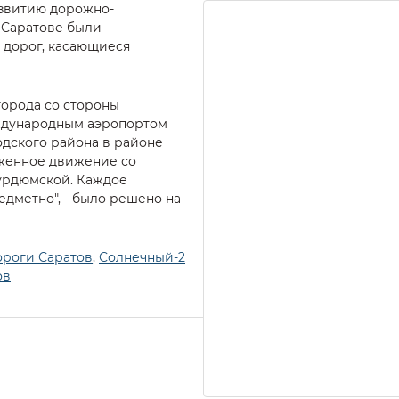
азвитию дорожно-
 Саратове были
 дорог, касающиеся
города со стороны
ждународным аэропортом
одского района в районе
уженное движение со
Курдюмской. Каждое
едметно", - было решено на
ороги Саратов
,
Солнечный-2
ов