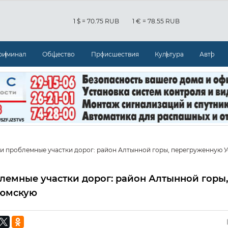
1 $ = 70.75 RUB
1 € = 78.55 RUB
риминал
Общество
Происшествия
Культура
Авто
и проблемные участки дорог: район Алтынной горы, перегруженную У
лемные участки дорог: район Алтынной горы,
дюмскую