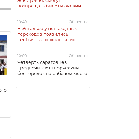
электричек смогут
возвращать билеты онлайн
10:49
Общество
В Энгельсе у пешеходных
переходов появились
необычные «школьники»
10:00
Общество
Четверть саратовцев
предпочитают творческий
беспорядок на рабочем месте
ого