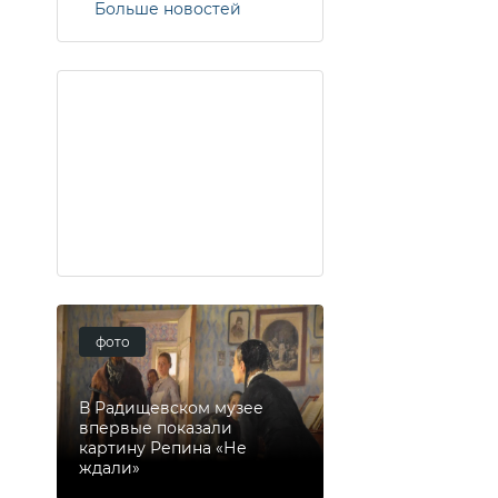
Больше новостей
фото
В Радищевском музее
впервые показали
картину Репина «Не
ждали»