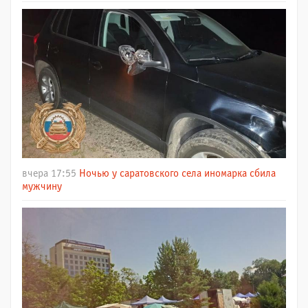
вчера 17:55
Ночью у саратовского села иномарка сбила
мужчину