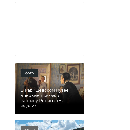
фото
В Радищевском музее
впервые показали
картину Репина «Не
ждали»
видео