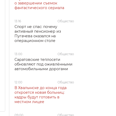
о завершении съемок
фантастического сериала
13:16
Общество
Спорт не спас: почему
активный пенсионер из
Пугачева оказался на
операционном столе
13:00
Общество
Саратовские теплосети
обновляют под оживлёнными
автомобильными дорогами
12:00
Общество
В Хвалынске до конца года
откроется новая больниц:
кадры будут готовить в
местном лицее
09:00
Общество