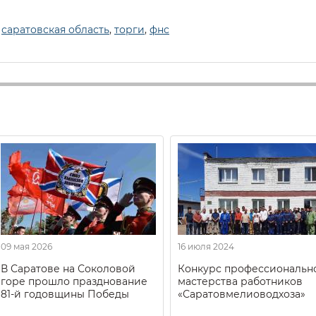
,
саратовская область
,
торги
,
фнс
09 мая 2026
16 июля 2024
В Саратове на Соколовой
Конкурс профессиональн
горе прошло празднование
мастерства работников
81-й годовщины Победы
«Саратовмелиоводхоза»