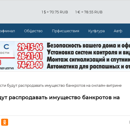
1 $ = 70.75 RUB
1 € = 78.55 RUB
риминал
Общество
Происшествия
Культура
Авто
сти будут распродавать имущество банкротов на онлайн-витрине
дут распродавать имущество банкротов на