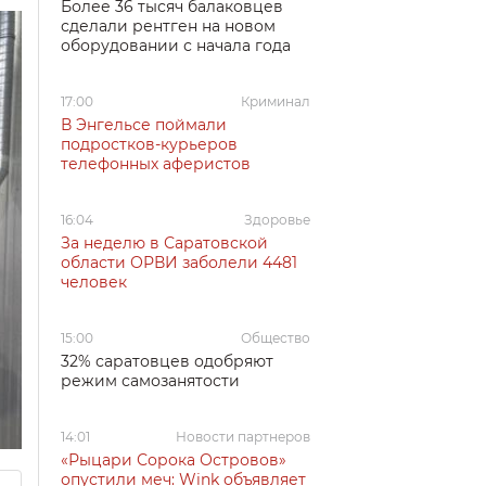
Более 36 тысяч балаковцев
сделали рентген на новом
оборудовании с начала года
17:00
Криминал
В Энгельсе поймали
подростков-курьеров
телефонных аферистов
16:04
Здоровье
За неделю в Саратовской
области ОРВИ заболели 4481
человек
15:00
Общество
32% саратовцев одобряют
режим самозанятости
14:01
Новости партнеров
«Рыцари Сорока Островов»
опустили меч: Wink объявляет