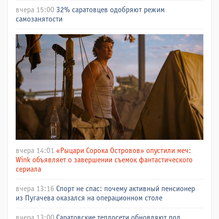
вчера 15:00
32% саратовцев одобряют режим
самозанятости
вчера 14:01
«Рыцари Сорока Островов» опустили меч:
Wink объявляет о завершении съемок фантастического
сериала
вчера 13:16
Спорт не спас: почему активный пенсионер
из Пугачева оказался на операционном столе
вчера 13:00
Саратовские теплосети обновляют под