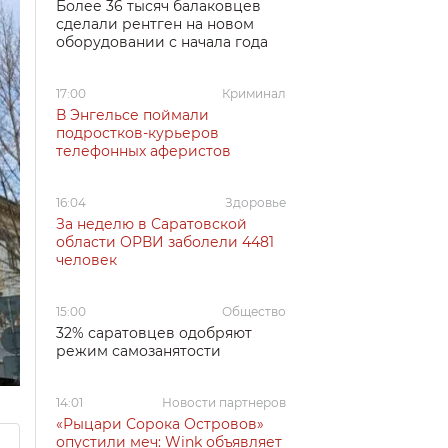
Более 36 тысяч балаковцев
сделали рентген на новом
оборудовании с начала года
17:00
Криминал
В Энгельсе поймали
подростков-курьеров
телефонных аферистов
16:04
Здоровье
За неделю в Саратовской
области ОРВИ заболели 4481
человек
15:00
Общество
32% саратовцев одобряют
режим самозанятости
14:01
Новости партнеров
«Рыцари Сорока Островов»
опустили меч: Wink объявляет