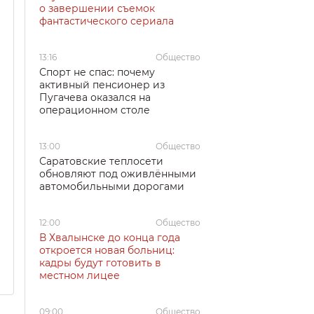
о завершении съемок
фантастического сериала
13:16
Общество
Спорт не спас: почему
активный пенсионер из
Пугачева оказался на
операционном столе
13:00
Общество
Саратовские теплосети
обновляют под оживлёнными
автомобильными дорогами
12:00
Общество
В Хвалынске до конца года
откроется новая больниц:
кадры будут готовить в
местном лицее
09:00
Общество