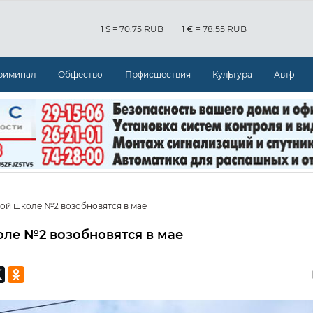
1 $ = 70.75 RUB
1 € = 78.55 RUB
риминал
Общество
Происшествия
Культура
Авто
кой школе №2 возобновятся в мае
оле №2 возобновятся в мае