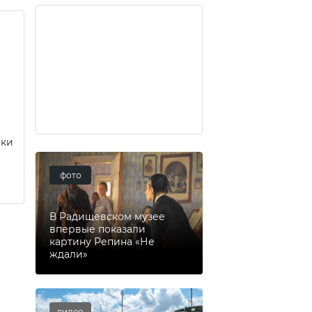
еки
фото
В Радищевском музее
впервые показали
картину Репина «Не
ждали»
видео