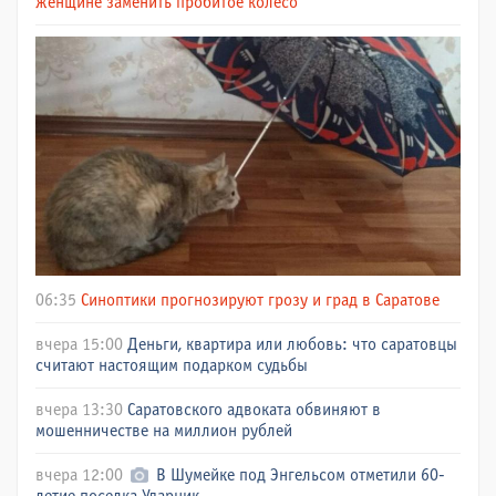
женщине заменить пробитое колесо
06:35
Синоптики прогнозируют грозу и град в Саратове
вчера 15:00
Деньги, квартира или любовь: что саратовцы
считают настоящим подарком судьбы
вчера 13:30
Саратовского адвоката обвиняют в
мошенничестве на миллион рублей
вчера 12:00
В Шумейке под Энгельсом отметили 60-