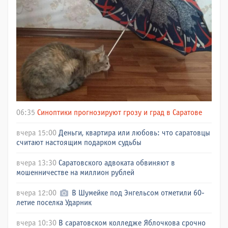
06:35
Синоптики прогнозируют грозу и град в Саратове
вчера 15:00
Деньги, квартира или любовь: что саратовцы
считают настоящим подарком судьбы
вчера 13:30
Саратовского адвоката обвиняют в
мошенничестве на миллион рублей
вчера 12:00
В Шумейке под Энгельсом отметили 60-
летие поселка Ударник
вчера 10:30
В саратовском колледже Яблочкова срочно