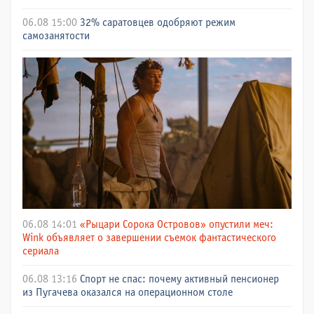
06.08 15:00
32% саратовцев одобряют режим
самозанятости
06.08 14:01
«Рыцари Сорока Островов» опустили меч:
Wink объявляет о завершении съемок фантастического
сериала
06.08 13:16
Спорт не спас: почему активный пенсионер
из Пугачева оказался на операционном столе