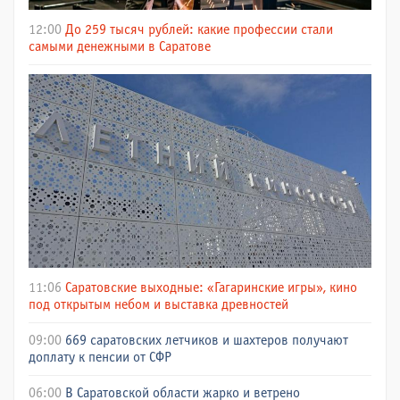
12:00
До 259 тысяч рублей: какие профессии стали
самыми денежными в Саратове
11:06
Саратовские выходные: «Гагаринские игры», кино
под открытым небом и выставка древностей
09:00
669 саратовских летчиков и шахтеров получают
доплату к пенсии от СФР
06:00
В Саратовской области жарко и ветрено