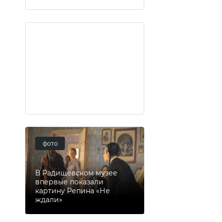
фото
В Радищевском музее
впервые показали
картину Репина «Не
ждали»