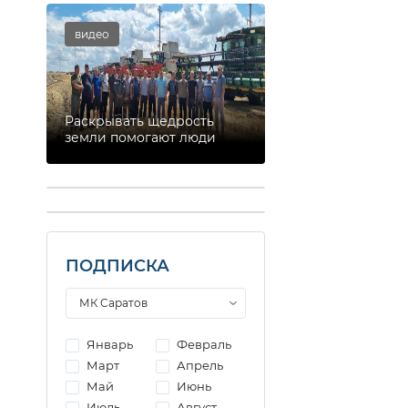
видео
Раскрывать щедрость
земли помогают люди
ПОДПИСКА
Январь
Февраль
Март
Апрель
Май
Июнь
Июль
Август