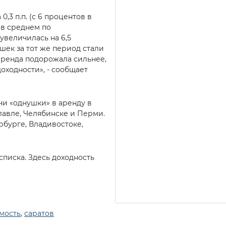
0,3 п.п. (с 6 процентов в
 в среднем по
увеличилась на 6,5
шек за тот же период стали
, аренда подорожала сильнее,
доходности», - сообщает
чи «однушки» в аренду в
лавле, Челябинске и Перми.
ербурге, Владивостоке,
списка. Здесь доходность
мость
,
саратов