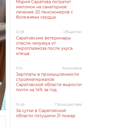
Мэрия Саратова потратит
миллион на санаторное
лечение 20 пенсионеров с
болезнями сердца
12:28
Общество
Саратовские ветеринары
спасли чихуахуа от
пироплазмоза после укуса
клеща
11:14
Экономика
Зарплаты в промышленности
стройматериалов
Саратовской области выросли
почти на 14% за год
10:46
Происшествия
За сутки в Саратовской
области потушили 21 пожар