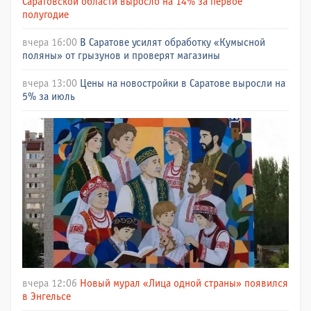
Саратовской области выросло на 14% за первое
полугодие
вчера 16:00
В Саратове усилят обработку «Кумысной
поляны» от грызунов и проверят магазины
вчера 13:00
Цены на новостройки в Саратове выросли на
5% за июль
вчера 12:06
Новый мурал «Лица одной страны» появился
в Энгельсе