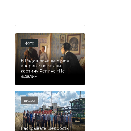
фото
В Радищевском музее
впервые показали
картину Репина «Не
ждали»
видео
Раскрывать щедрость