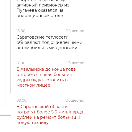
активный пенсионер из
Пугачева оказался на
операционном столе
13:00
Общество
Саратовские теплосети
обновляют под оживлёнными
автомобильными дорогами
12:00
Общество
В Хвалынске до конца года
откроется новая больниц:
кадры будут готовить в
местном лицее
09:00
Общество
В Саратовской области
потратят более 5,6 миллиарда
рублей на ремонт больниц и
новую технику