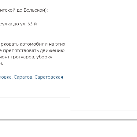
нтской до Вольской);
улка до ул. 53-й
рковать автомобили на этих
не препятствовать движению
монт тротуаров, уборку
н.
ковка
,
Саратов
,
Саратовская