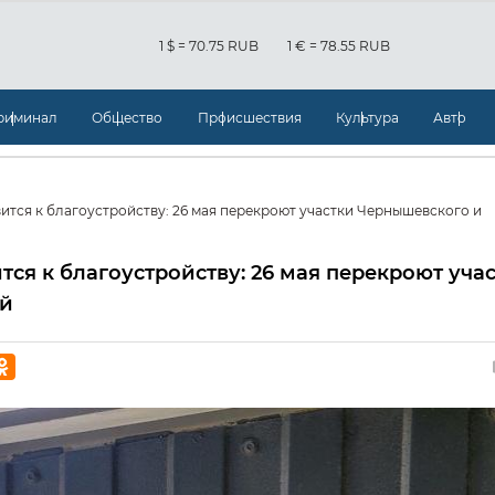
1 $ = 70.75 RUB
1 € = 78.55 RUB
риминал
Общество
Происшествия
Культура
Авто
ится к благоустройству: 26 мая перекроют участки Чернышевского и
тся к благоустройству: 26 мая перекроют уча
ой