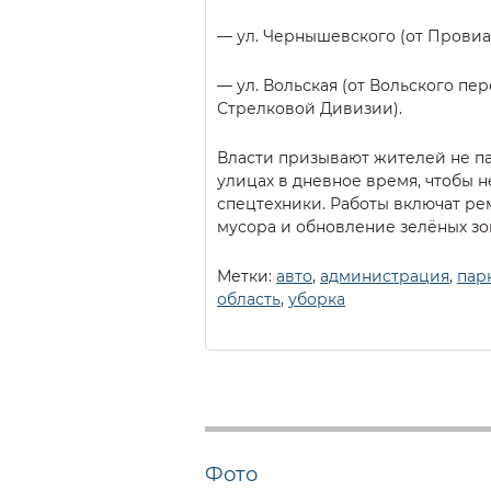
— ул. Чернышевского (от Провиа
— ул. Вольская (от Вольского пере
Стрелковой Дивизии).
Власти призывают жителей не па
улицах в дневное время, чтобы 
спецтехники. Работы включат ре
мусора и обновление зелёных зо
Метки:
авто
,
администрация
,
пар
область
,
уборка
Фото