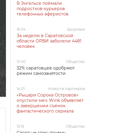
В Энгельсе поймали
подростков-курьеров
телефонных аферистов
16:04
Здоровье
За неделю в Саратовской
области ОРВИ заболели 4481
человек
15:00
Общество
32% саратовцев одобряют
режим самозанятости
14:01
Новости партнеров
«Рыцари Сорока Островов»
опустили меч: Wink объявляет
о завершении съемок
фантастического сериала
13:16
Общество
Спорт не спас: почему