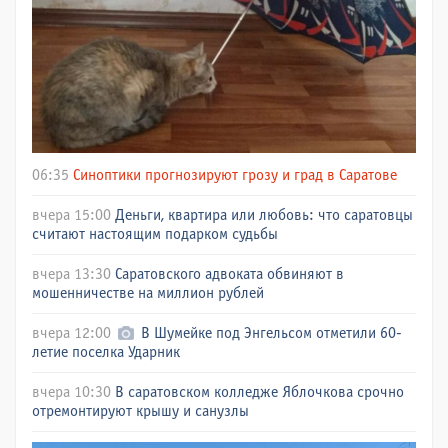
06:35
Синоптики прогнозируют грозу и град в Саратове
вчера 15:00
Деньги, квартира или любовь: что саратовцы
считают настоящим подарком судьбы
вчера 13:30
Саратовского адвоката обвиняют в
мошенничестве на миллион рублей
вчера 12:00
В Шумейке под Энгельсом отметили 60-
летие поселка Ударник
вчера 10:30
В саратовском колледже Яблочкова срочно
отремонтируют крышу и санузлы