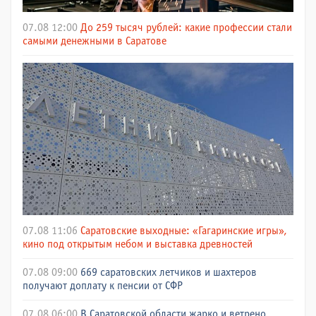
07.08 12:00
До 259 тысяч рублей: какие профессии стали
самыми денежными в Саратове
07.08 11:06
Саратовские выходные: «Гагаринские игры»,
кино под открытым небом и выставка древностей
07.08 09:00
669 саратовских летчиков и шахтеров
получают доплату к пенсии от СФР
07.08 06:00
В Саратовской области жарко и ветрено