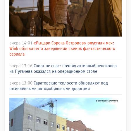
вчера 14:01
«Рыцари Сорока Островов» опустили меч:
Wink объявляет о завершении съемок фантастического
сериала
вчера 13:16
Спорт не спас: почему активный пенсионер
из Пугачева оказался на операционном столе
вчера 13:00
Саратовские теплосети обновляют под
оживлёнными автомобильными дорогами