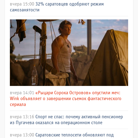
вчера 15:00
32% саратовцев одобряют режим
самозанятости
вчера 14:01
«Рыцари Сорока Островов» опустили меч:
Wink объявляет о завершении съемок фантастического
сериала
вчера 13:16
Спорт не спас: почему активный пенсионер
из Пугачева оказался на операционном столе
вчера 13:00
Саратовские теплосети обновляют под