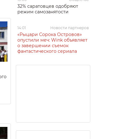
32% саратовцев одобряют
режим самозанятости
14:01
Новости партнеров
«Рыцари Сорока Островов»
опустили меч: Wink объявляет
о завершении съемок
фантастического сериала
ого