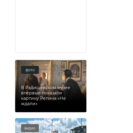
фото
В Радищевском музее
впервые показали
картину Репина «Не
ждали»
видео