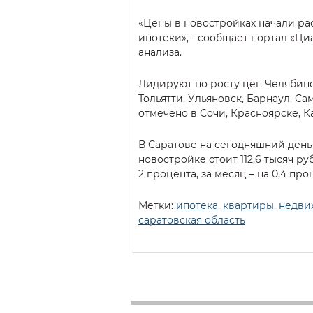
«Цены в новостройках начали ра
ипотеки», - сообщает портал «Ци
анализа.
Лидируют по росту цен Челябинс
Тольятти, Ульяновск, Барнаул, С
отмечено в Сочи, Красноярске, К
В Саратове на сегодняшний день 
новостройке стоит 112,6 тысяч ру
2 процента, за месяц – на 0,4 про
Метки:
ипотека
,
квартиры
,
недви
саратовская область