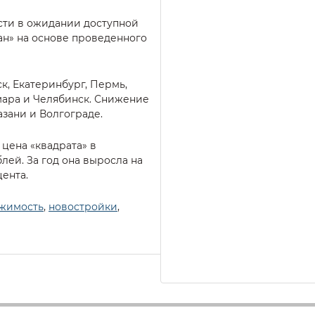
сти в ожидании доступной
ан» на основе проведенного
к, Екатеринбург, Пермь,
амара и Челябинск. Снижение
азани и Волгограде.
цена «квадрата» в
блей. За год она выросла на
цента.
жимость
,
новостройки
,