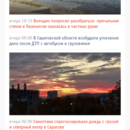
вчера 10:15
Володин попросил разобраться: причальная
стенка в Хвалынске оказалась в частных руках
вчера 09:00
В Саратовской области возбудили уголовное
дело после ДТП с автобусом и грузовиком
вчера 06:00
Синоптики спрогнозировали дождь с грозой
и северный ветер в Саратове