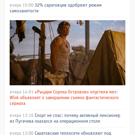
вчера 15:00
32% саратовцев одобряют режим
самозанятости
вчера 14:01
«Рыцари Сорока Островов» опустили меч:
Wink объявляет о завершении съемок фантастического
сериала
вчера 13:16
Спорт не спас: почему активный пенсионер
из Пугачева оказался на операционном столе
вчера 13:00
Саратовские теплосети обновляют под