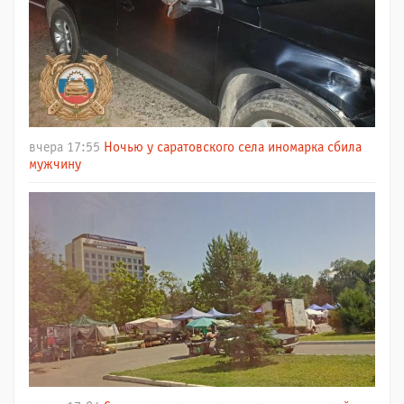
вчера 17:55
Ночью у саратовского села иномарка сбила
мужчину