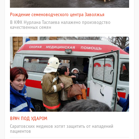
Рождение семеноводческого центра Заволжья
В КФХ Нурлана Таспаева налажено производство
качественных семян
ВРАЧ ПОД УДАРОМ
Саратовских медиков хотят защитить от нападений
пациентов