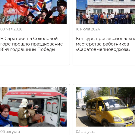
09 мая 2026
16 июля 2024
В Саратове на Соколовой
Конкурс профессиональн
горе прошло празднование
мастерства работников
81-й годовщины Победы
«Саратовмелиоводхоза»
05 августа
05 августа