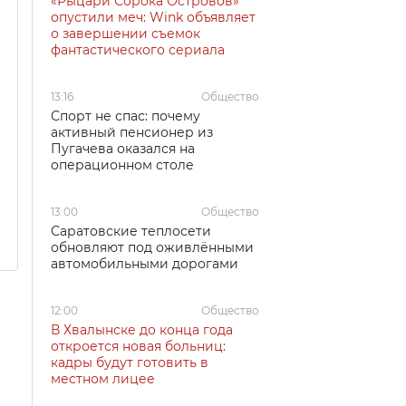
«Рыцари Сорока Островов»
опустили меч: Wink объявляет
о завершении съемок
фантастического сериала
13:16
Общество
Спорт не спас: почему
активный пенсионер из
Пугачева оказался на
операционном столе
13:00
Общество
Саратовские теплосети
обновляют под оживлёнными
автомобильными дорогами
12:00
Общество
В Хвалынске до конца года
откроется новая больниц:
кадры будут готовить в
местном лицее