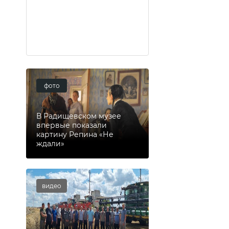
фото
В Радищевском музее
впервые показали
картину Репина «Не
ждали»
видео