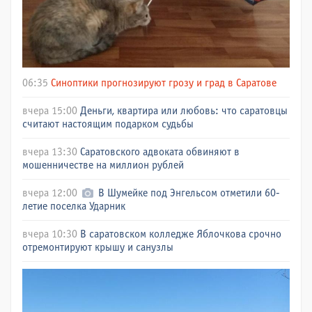
06:35
Синоптики прогнозируют грозу и град в Саратове
вчера 15:00
Деньги, квартира или любовь: что саратовцы
считают настоящим подарком судьбы
вчера 13:30
Саратовского адвоката обвиняют в
мошенничестве на миллион рублей
вчера 12:00
В Шумейке под Энгельсом отметили 60-
летие поселка Ударник
вчера 10:30
В саратовском колледже Яблочкова срочно
отремонтируют крышу и санузлы