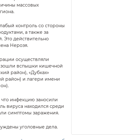
ричины массовых
гиона.
лабый контроль со стороны
дуктами, а также за
. Это действительно
лена Нерозя.
трации осуществляли
роизошли вспышки кишечной
кий район), «Дубках»
ий район) и лагери имени
он).
, что инфекцию заносили
ль вируса находился среди
вали симптомы заражения.
буждены уголовные дела.