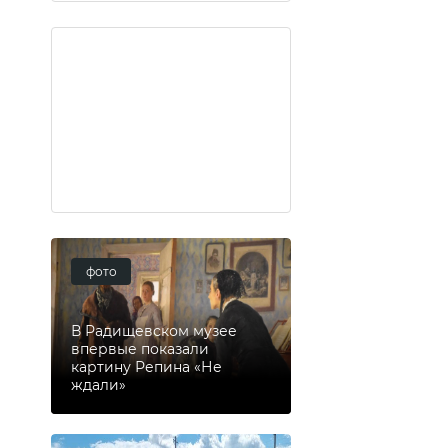
фото
В Радищевском музее
впервые показали
картину Репина «Не
ждали»