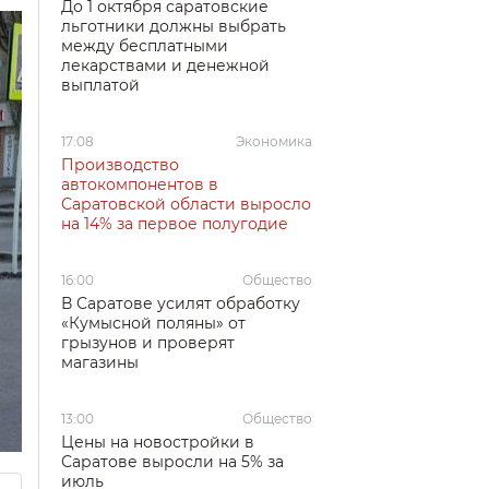
До 1 октября саратовские
льготники должны выбрать
между бесплатными
лекарствами и денежной
выплатой
17:08
Экономика
Производство
автокомпонентов в
Саратовской области выросло
на 14% за первое полугодие
16:00
Общество
В Саратове усилят обработку
«Кумысной поляны» от
грызунов и проверят
магазины
13:00
Общество
Цены на новостройки в
Саратове выросли на 5% за
июль