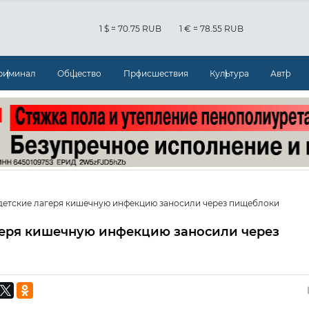
1 $ = 70.75 RUB
1 € = 78.55 RUB
риминал
Общество
Происшествия
Культура
Авто
 детские лагеря кишечную инфекцию заносили через пищеблоки
агеря кишечную инфекцию заносили через