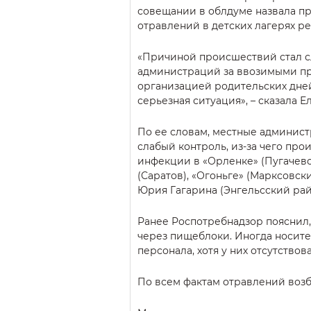
совещании в облдуме назвала п
отравлений в детских лагерях ре
«Причиной происшествий стал с
администраций за ввозимыми про
организацией родительских дней
серьезная ситуация», – сказала Е
По ее словам, местные админис
слабый контроль, из-за чего п
инфекции в «Орленке» (Пугачевс
(Саратов), «Огоньге» (Марксовск
Юрия Гагарина (Энгельсский рай
Ранее Роспотребнадзор пояснил
через пищеблоки. Иногда носите
персонала, хотя у них отсутство
По всем фактам отравлений воз