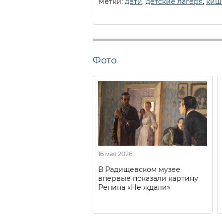
Метки:
дети
,
детские лагеря
,
киш
Фото
16 мая 2026
В Радищевском музее
впервые показали картину
Репина «Не ждали»