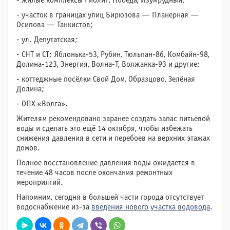
- жилые комплексы Риолит, Победа, Изумрудный;
- участок в границах улиц Бирюзова — Планерная —
Осипова — Танкистов;
- ул. Депутатская;
- СНТ и СТ: Яблонька-53, Рубин, Тюльпан-86, Комбайн-98,
Долина-123, Энергия, Волна-Т, Волжанка-93 и другие;
- коттеджные посёлки Свой Дом, Образцово, Зелёная
Долина;
- ОПХ «Волга».
Жителям рекомендовано заранее создать запас питьевой
воды и сделать это ещё 14 октября, чтобы избежать
снижения давления в сети и перебоев на верхних этажах
домов.
Полное восстановление давления воды ожидается в
течение 48 часов после окончания ремонтных
мероприятий.
Напомним, сегодня в большей части города отсутствует
водоснабжение из-за
введения нового участка водовода
.