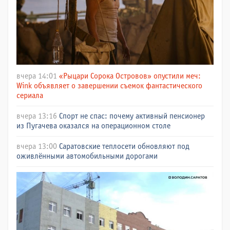
вчера 14:01
«Рыцари Сорока Островов» опустили меч:
Wink объявляет о завершении съемок фантастического
сериала
вчера 13:16
Спорт не спас: почему активный пенсионер
из Пугачева оказался на операционном столе
вчера 13:00
Саратовские теплосети обновляют под
оживлёнными автомобильными дорогами