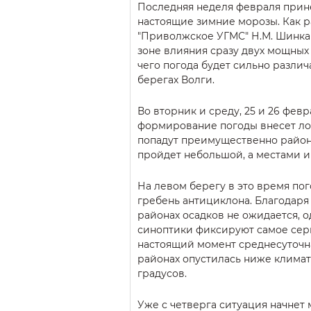
Последняя неделя февраля прине
настоящие зимние морозы. Как р
"Приволжское УГМС" Н.М. Шинкар
зоне влияния сразу двух мощных
чего погода будет сильно различ
берегах Волги.
Во вторник и среду, 25 и 26 февр
формирование погоды внесет ло
попадут преимущественно район
пройдет небольшой, а местами и
На левом берегу в это время пог
гребень антициклона. Благодар
районах осадков не ожидается, 
синоптики фиксируют самое сер
настоящий момент среднесуточна
районах опустилась ниже климат
градусов.
Уже с четверга ситуация начнет 