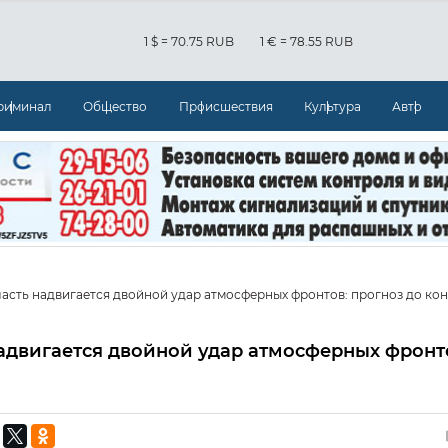
1 $ = 70.75 RUB
1 € = 78.55 RUB
риминал
Общество
Происшествия
Культура
Авто
асть надвигается двойной удар атмосферных фронтов: прогноз до ко
адвигается двойной удар атмосферных фронт