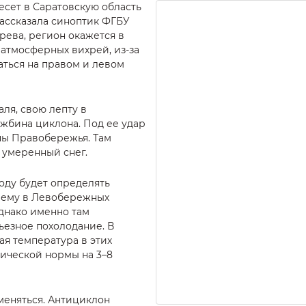
сет в Саратовскую область
ассказала синоптик ФГБУ
ева, регион окажется в
 атмосферных вихрей, из-за
аться на правом и левом
аля, свою лепту в
жбина циклона. Под ее удар
ы Правобережья. Там
 умеренный снег.
оду будет определять
я ему в Левобережных
однако именно там
ьезное похолодание. В
я температура в этих
ической нормы на 3–8
меняться. Антициклон