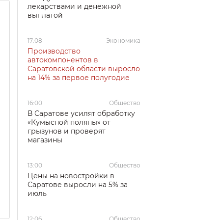
лекарствами и денежной
выплатой
17:08
Экономика
Производство
автокомпонентов в
Саратовской области выросло
на 14% за первое полугодие
16:00
Общество
В Саратове усилят обработку
«Кумысной поляны» от
грызунов и проверят
магазины
13:00
Общество
Цены на новостройки в
Саратове выросли на 5% за
июль
12:06
Общество