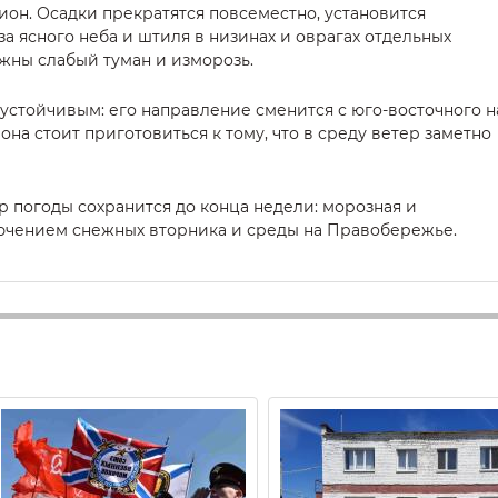
ион. Осадки прекратятся повсеместно, установится
за ясного неба и штиля в низинах и оврагах отдельных
жны слабый туман и изморозь.
еустойчивым: его направление сменится с юго-восточного н
на стоит приготовиться к тому, что в среду ветер заметно
р погоды сохранится до конца недели: морозная и
лючением снежных вторника и среды на Правобережье.