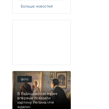
Больше новостей
фото
В Радищевском музее
впервые показали
картину Репина «Не
ждали»