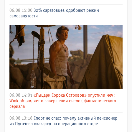
06.08 15:00
32% саратовцев одобряют режим
самозанятости
06.08 14:01
«Рыцари Сорока Островов» опустили меч:
Wink объявляет о завершении съемок фантастического
сериала
06.08 13:16
Спорт не спас: почему активный пенсионер
из Пугачева оказался на операционном столе