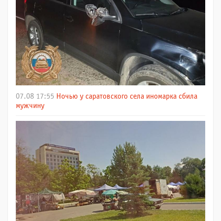
07.08 17:55
Ночью у саратовского села иномарка сбила
мужчину