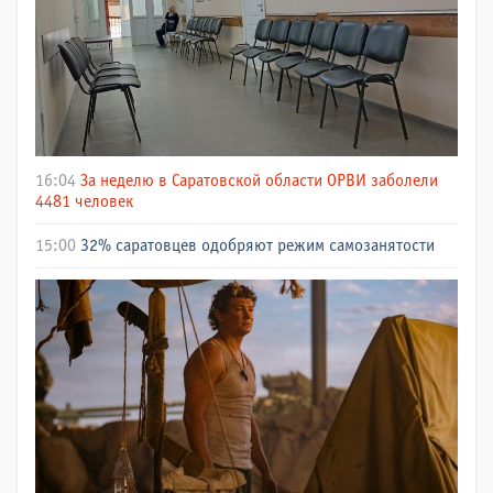
16:04
За неделю в Саратовской области ОРВИ заболели
4481 человек
15:00
32% саратовцев одобряют режим самозанятости