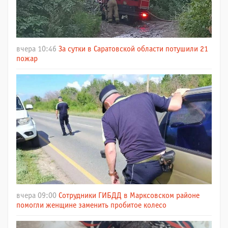
вчера 10:46
За сутки в Саратовской области потушили 21
пожар
вчера 09:00
Сотрудники ГИБДД в Марксовском районе
помогли женщине заменить пробитое колесо