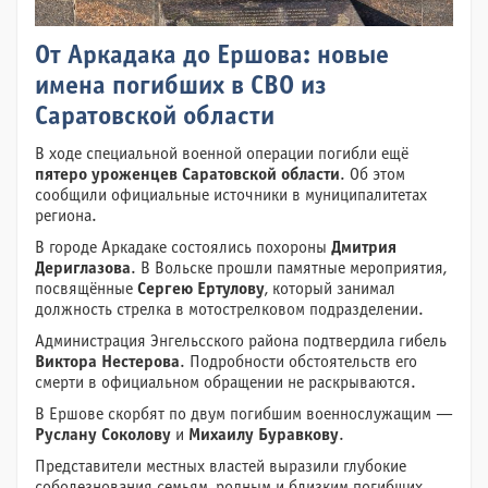
От Аркадака до Ершова: новые
имена погибших в СВО из
Саратовской области
В ходе специальной военной операции погибли ещё
пятеро уроженцев Саратовской области
. Об этом
сообщили официальные источники в муниципалитетах
региона.
В городе Аркадаке состоялись похороны
Дмитрия
Дериглазова
. В Вольске прошли памятные мероприятия,
посвящённые
Сергею Ертулову
, который занимал
должность стрелка в мотострелковом подразделении.
Администрация Энгельсского района подтвердила гибель
Виктора Нестерова
. Подробности обстоятельств его
смерти в официальном обращении не раскрываются.
В Ершове скорбят по двум погибшим военнослужащим —
Руслану Соколову
и
Михаилу Буравкову
.
Представители местных властей выразили глубокие
соболезнования семьям, родным и близким погибших.