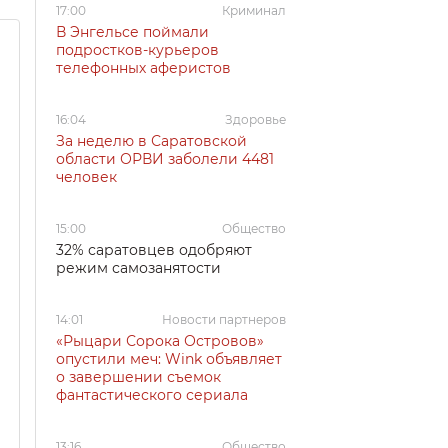
17:00
Криминал
В Энгельсе поймали
подростков-курьеров
телефонных аферистов
16:04
Здоровье
За неделю в Саратовской
области ОРВИ заболели 4481
человек
15:00
Общество
32% саратовцев одобряют
режим самозанятости
14:01
Новости партнеров
«Рыцари Сорока Островов»
опустили меч: Wink объявляет
о завершении съемок
фантастического сериала
13:16
Общество