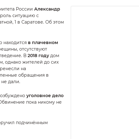
митета России
Александр
троль ситуацию с
ной, 1 в Саратове. Об этом
но находится
в плачевном
трещины, отсутствуют
отведение. В
2018 году
дом
, однако жителей до сих
еренесли на
сленные обращения в
 не дали.
 возбуждено
уголовное дело
). Обвинение пока никому не
оручил подчинённым