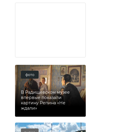
фото
В Радищевском музее
впервые показали
картину Репина «Не
ждали»