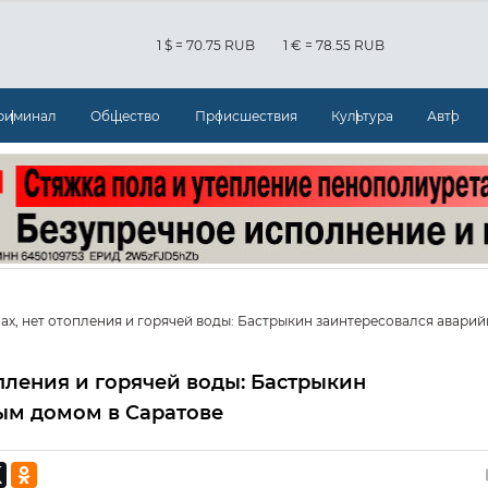
1 $ = 70.75 RUB
1 € = 78.55 RUB
риминал
Общество
Происшествия
Культура
Авто
ах, нет отопления и горячей воды: Бастрыкин заинтересовался авари
опления и горячей воды: Бастрыкин
ым домом в Саратове