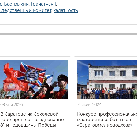
р Бастрыкин
,
Гранатная 1
,
Следственный комитет
,
халатность
09 мая 2026
16 июля 2024
В Саратове на Соколовой
Конкурс профессиональн
горе прошло празднование
мастерства работников
81-й годовщины Победы
«Саратовмелиоводхоза»