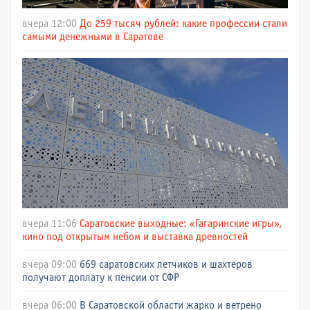
вчера 12:00
До 259 тысяч рублей: какие профессии стали
самыми денежными в Саратове
вчера 11:06
Саратовские выходные: «Гагаринские игры»,
кино под открытым небом и выставка древностей
вчера 09:00
669 саратовских летчиков и шахтеров
получают доплату к пенсии от СФР
вчера 06:00
В Саратовской области жарко и ветрено