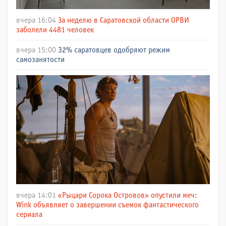
вчера 16:04
За неделю в Саратовской области ОРВИ
заболели 4481 человек
вчера 15:00
32% саратовцев одобряют режим
самозанятости
вчера 14:01
«Рыцари Сорока Островов» опустили меч:
Wink объявляет о завершении съемок фантастического
сериала