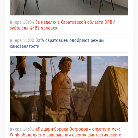
вчера 16:04
За неделю в Саратовской области ОРВИ
заболели 4481 человек
вчера 15:00
32% саратовцев одобряют режим
самозанятости
вчера 14:01
«Рыцари Сорока Островов» опустили меч:
Wink объявляет о завершении съемок фантастического