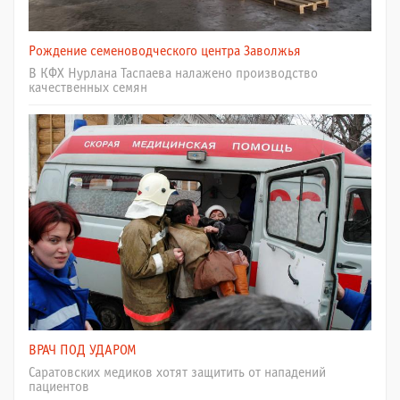
Рождение семеноводческого центра Заволжья
В КФХ Нурлана Таспаева налажено производство
качественных семян
ВРАЧ ПОД УДАРОМ
Саратовских медиков хотят защитить от нападений
пациентов