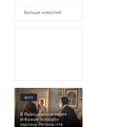
Больше новостей
фото
В Радищевском музее
впервые показали
картину Репина «Не