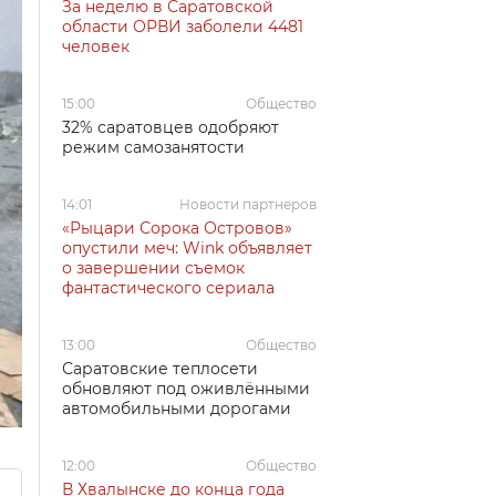
За неделю в Саратовской
области ОРВИ заболели 4481
человек
15:00
Общество
32% саратовцев одобряют
режим самозанятости
14:01
Новости партнеров
«Рыцари Сорока Островов»
опустили меч: Wink объявляет
о завершении съемок
фантастического сериала
13:00
Общество
Саратовские теплосети
обновляют под оживлёнными
автомобильными дорогами
12:00
Общество
В Хвалынске до конца года