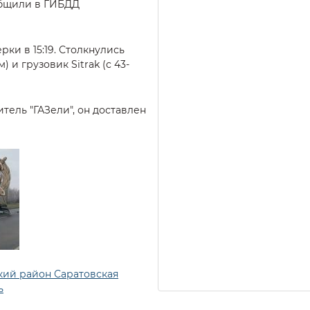
общили в ГИБДД
рки в 15:19. Столкнулись
) и грузовик Sitrak (с 43-
тель "ГАЗели", он доставлен
ий район Саратовская
ь