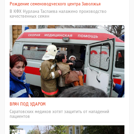
Рождение семеноводческого центра Заволжья
В КФХ Нурлана Таспаева налажено производство
качественных семян
ВРАЧ ПОД УДАРОМ
Саратовских медиков хотят защитить от нападений
пациентов