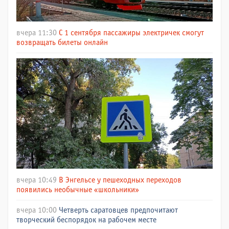
вчера 11:30
С 1 сентября пассажиры электричек смогут
возвращать билеты онлайн
вчера 10:49
В Энгельсе у пешеходных переходов
появились необычные «школьники»
вчера 10:00
Четверть саратовцев предпочитают
творческий беспорядок на рабочем месте